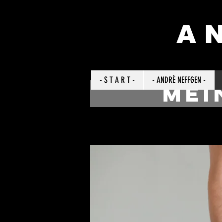
A N
- S T A R T -
- ANDRÈ NEFFGEN -
Mei