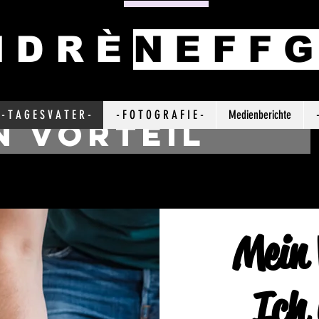
 D R È
N E F F 
- T A G E S V A T E R -
- F O T O G R A F I E -
Medienberichte
n Vorteil
Mein 
Ich 