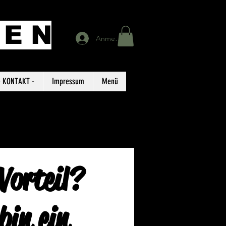
G E
N
Anmelden
- KONTAKT -
Impressum
Menü
Vorteil?
bin ein