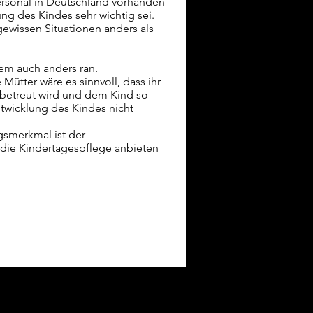
rsonal in Deutschland vorhanden
ung des Kindes sehr wichtig sei.
ewissen Situationen anders als
lem auch anders ran.
Mütter wäre es sinnvoll, dass ihr
 betreut wird und dem Kind so
ntwicklung des Kindes nicht
gsmerkmal ist der
 die Kindertagespflege anbieten