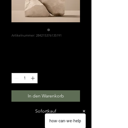
Artikelnummer: 284215376135191
Das ist ein Produkt
Preis
130,00 €
Anzahl
*
In den Warenkorb
Sofortkauf
how-can-we-help
Dies ist eine Produktbeschreibung. 