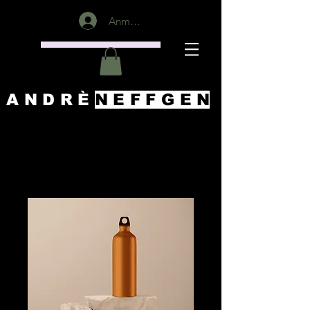
Anmelden
A N D R È
N E F F G E
N